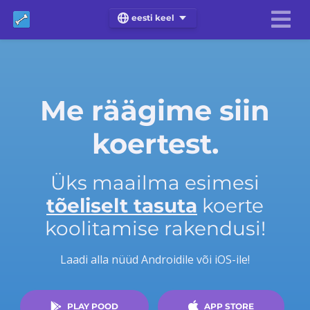
eesti keel
Me räägime siin
koertest.
Üks maailma esimesi
tõeliselt tasuta
koerte
koolitamise rakendusi!
Laadi alla nüüd Androidile või iOS-ile!
PLAY POOD
APP STORE