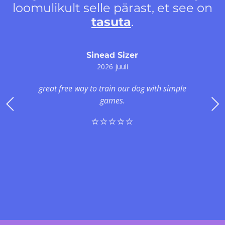
loomulikult selle pärast, et see on
tasuta
.
Sinead Sizer
2026 juuli
great free way to train our dog with simple
games.
⭐️⭐️⭐️⭐️⭐️