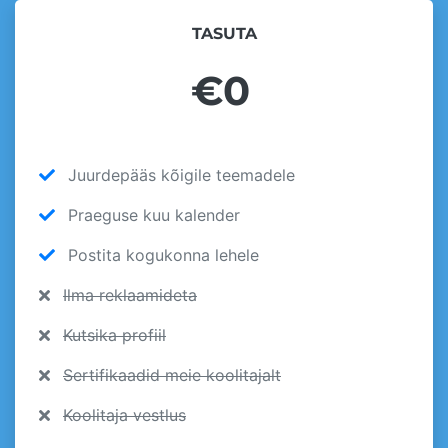
TASUTA
€0
Juurdepääs kõigile teemadele
Praeguse kuu kalender
Postita kogukonna lehele
Ilma reklaamideta
Kutsika profiil
Sertifikaadid meie koolitajalt
Koolitaja vestlus