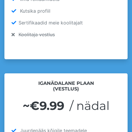
Kutsika profiil
Sertifikaadid meie koolitajalt
Koolitaja vestlus
IGANÄDALANE PLAAN
(VESTLUS)
~€9.99
/ nädal
Juurdepääs kõigile teemadele