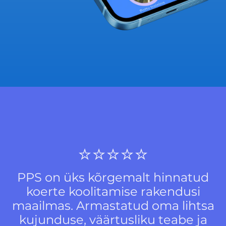
⭐️⭐️⭐️⭐️⭐️
PPS on üks kõrgemalt hinnatud
koerte koolitamise rakendusi
maailmas. Armastatud oma lihtsa
kujunduse, väärtusliku teabe ja