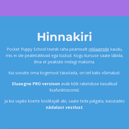
Hinnakiri
Pocket Puppy School teenib raha peamiselt
reklaamide
kaudu,
mis ei ole pealetükkivad ega tüütud. Kogu kursuse saate läbida,
ilma et peaksite midagi maksma.
Kui soovite oma kogemust täiustada, on teil kaks võimalust.
Eluaegne PRO versioon
avab kõik rakenduse kasulikud
lisafunktsioonid.
Ja kui vajate koerte koolitajalt abi, saate teda palgata, kasutades
nädalast vestlust
.